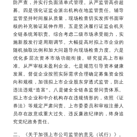
防严查，并实行负面清单式管理。
从严监管高价超
募。
四是强化证监会派出机构在地监管责任。
辅导
监管坚持时间服从质量，现场检查切实发挥书面审
核的补充验证延伸作用。
五是坚决履行证监
会机关
全链条统筹职责。
综合考虑二级市场承受能力，实
施新股发行逆周期调节。
大幅提高对拟上市企业的
随机抽取比例和加大问题导向现场检查力度。
六是
优化多层次资本市场功能衔接。
研究提高上市标
准。
从严审核未盈利企业。
七是规范引导资本健康
发展。
督促企业按照实际需求合理确定募集资金投
向和规模，加强拟上市企业股东穿透式监管，防止
违法违规“造富”。
八是健全全链条监督问责体系。
拟上市企业和中介机构存在违规情形的，依照《证
券法》等规定严肃问责。
上市委委员和审核注册人
员存在故意或重大过失、违反廉政纪律的，终身追
究党纪政务责任。
二、《关于加强上市公司监管的意见（试行）》。