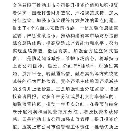
文件着眼于推动上市公司提升投资价值和加强投资
者保护，围绕打击财务造假、严格规范减持、加大
分红监管、加强市值管理等各方关注的重点问题，
提出了4个方面18项政策措施。
一是加强信息披露
监管，严惩业绩造假。
推动构建资本市场财务造假
综合惩防体系，提高穿透式监管能力和水平，努力
实现业绩穿透、数据真实。
加强全方位立体式追
责。
二是防范绕道减持，维护市场信心。
将减持与
上市公司破净、破发、分红等“挂钩”。
对通过离
婚、质押平仓、转融通出借、融券卖出等方式绕道
减持的行为严格监管。
责令违规主体购回违规减持
的股份并上缴价差。
三是加强现金分红监管，增强
投资者回报。
对多年未分红或股利支付率偏低的，
加强监管约束。
推动一年多次分红，在春节前结合
未分配利润和当期业绩预分红，增强投资者获得
感。
四是推动上市公司加强市值管理，提升投资价
值。
压实上市公司市值管理主体责任，推动优质上