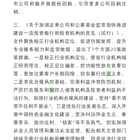
市公司积极开展股份回购，引导更多公司回购注
销。
三、《关于加强证券公司和公募基金监管加快推进
建设一流投资银行和投资机构的意见（试行）》。
文件聚焦校正行业机构定位、促进功能发挥、提升
专业服务能力和监管效能，提出了7个方面25项政
策措施。
一是校正行业机构定位。
督促行业机构端
正经营理念、校正定位偏差，把功能性放在首要位
置，更加注重客户长期回报，切实履行信
义
义务。
二是夯实合规风控基础。
完善利益冲突防范机制，
严厉打击股东和
实
控人侵害机构及投资者利益的不
法行为。
加强行业机构合规风控建设，坚持“看不清
管不住则不展业”。
三是优化行业发展生态。
深入开
展中国特色金融文化建设，坚决纠治拜金主义、奢
靡享乐、急功近利、“炫富”等不良风气。
切实加强
从业人员管理和廉洁从业监管。
配合相关主管部门
持续完善行业机构薪酬管理制度。
四是促进行业功