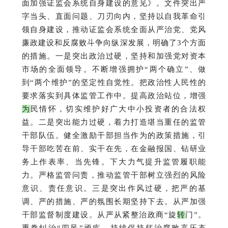
面加强证监会系统自身建设的意见》。
文件突出严
字当头、直面问题、刀刃向内，坚持以自我革命引
领自身建设，推动证监会系统全面从严治党、党风
廉政建设和反腐败斗争向纵深发展，明确了3个方面
的措施。
一是突出政治过硬，坚持和加强党对资本
市场的全面领导。
不断增强拥护“两个确立”、做
到“两个维护”的坚定性自觉性。
把政治性人民性的
要求落实到具体监管工作中。
提高政治站位，增强
为
民情怀，切实维护好广大中小投资者的合法权
益。
二是突出能力过硬，着力打造堪当重任的监管
干部队伍。
健全激励干部担当作为的政策措施，引
导干部吃苦在前、实干在先，在金融报国、钻研业
务上作表率、当先锋。
下大力气提升监管履职能
力。
严格监管问责，推动监管干部树立强烈的风险
意识、责任意识。
三是突出作风过硬，把严的基
调、严的措施、严的氛围长期坚持下去。
从严加强
干部监督制度建设。
从严从紧整治政商“旋
转
门”。
重拳纠治“四风”顽疾。
持续保持惩治腐败高压态