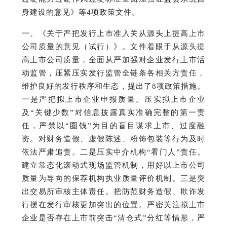
身建设的意见》等4项政策文件。
一、《关于严把发行上市准入关从源头上提高上市
公司质量的意见（试行）》。
文件着眼于从源头提
高上市公司质量，全面从严加强对企业发行上市活
动监管，压紧压实发行监管全链条各相关方责任，
维护良好的发行秩序和生态，提出了8项政策措施。
一是严把拟上市企业申报质量。
压实拟上市企业
及“关键少数”对信息披露真实准确完整的第一责
任，严禁以“圈钱”为目的盲目谋求上市、过度融
资。
对财务造假、虚假陈述、粉饰包装等行为及时
依法严肃追责。
二是压实中介机构“看门人”责任。
建立常态化滚动式现场监管机制，用好以上市公司
质量为导向的保荐机构执业质量评价机制。
三是突
出交易所审核主体责任。
把防范财务造假、欺诈发
行摆在发行审核更加突出的位置。
严密关注拟上市
企业是否存在上市前突击“清仓式”分红等情形，严