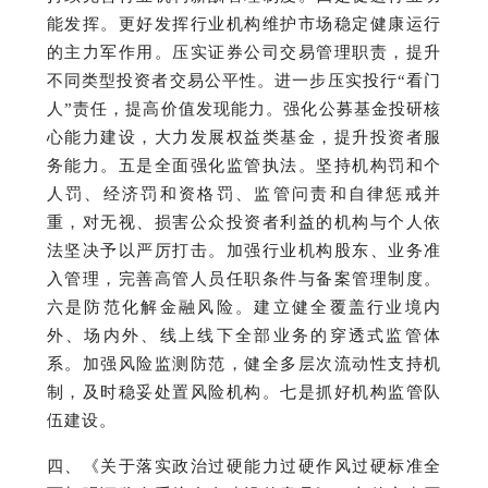
能发挥。
更好发挥行业机构维护市场稳定健康运行
的主力军作用。
压实证券公司交易管理职责，提升
不同类型投资者交易公平性。
进一步压实投行“看门
人”责任，提高价值发现能力。
强化公募基金投研核
心能力建设，大力发展权益类基金，提升投资者服
务能力。
五是全面强化监管执法。
坚持机构罚和个
人罚、经济罚和资格罚、监管问责和自律惩戒并
重，对无视、损害公众投资者利益的机构与个人依
法坚决予以严厉打击。
加强行业机构股东、业务准
入管理，完善高管人员任职条件与备案管理制度。
六是防范化解金融风险。
建立健全覆盖行业境内
外、场内外、线上线下全部业务的穿透式监管体
系。
加强风险监测防范，健全多层次流动性支持机
制，及时稳妥处置风险机构。
七是抓好机构监管队
伍建设。
四、《关于落实政治过硬能力过硬作风过硬标准全