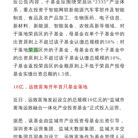
应公告内容，子基金应围绕荣昌区“2335”产业体
系，重点投资于智能网联新能源汽车零部件及智能
制造、食品及农产品加工、生物医药、电子信息、
新材料、新能源、智能装备、农牧高新等领域。
对
于落地荣昌区的子基金，母基金在单个子基金中的
出资原则上不超过该子基金认缴总规模的50%；
对
于落地
荣
昌
区外的子基金，母基金在单个子基金中
的出资原则上不超过该子基金认缴总规模的10%。
子基金返投荣昌区的金额原则上不低于荣昌产投母
基金实缴出资总额的1.5倍。
10亿，远致富海开年首只基金落地
近日，远致富海发起设立的总规模10亿元的“盐城市
黄海远致融合一体化产业投资基金”正式投入运营。
据悉，该基金由盐城市产业投资母基金出资引导，
深圳资本运营集团、盐城大数据集团、盐城大丰交
控集团共同参与设立，远致富海作为基金管理人运