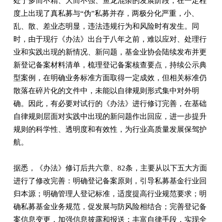
处于多而不精、大而不强、鱼龙混杂的发展阶段，在一定程
度上出现了真私募与“伪”私募并存，两极分化严重，小、
乱、散、差业态明显，违法违规行为和风险时有发生。同
时，由于现行《办法》出台于八年之前，难以应对、处理行
业和实践出现的新情况、新问题，基金业协会陆续发布并更
新登记备案材料清单，梳理登记备案核查要点，持续公示典
型案例，在明确业务标准方面取得一定成效，但相关标准仍
散落在碎片化的文件中，未能以自律规则形式集中对外明
确。因此，有必要对试行的《办法》进行修订完善，在基础
自律规则层面对实践中出现的新问题作出回应，进一步提升
规则的科学性、透明度和有效性，为行业高质量发展保驾护
航。
据悉，《办法》修订后共六章、82条，主要从以下五大方面
进行了修改完善：明确登记备案原则，引导私募基金行业回
归本源；明确管理人登记标准，适度提高行业规范要求；明
确私募基金业务规范，促发展与防风险相结合；完善登记备
案信息变更，加强信息披露和报送；丰富自律手段，实现全