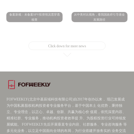
备案新规：未备案SPV投资情况需穿透
从中美对比视角，看我国政府引导基金
核查
发展路径
Click down for more news
FOFWEEKLY(北京中基辰域科技有限公司)自2017年创办以来， 现已发展成
为中国私募股权机构投资者专业服务平台，基于中国本土 化优势，秉持独
立、专业理念，以正心、卓越、创新、共赢为核心价 值观，依托深度内容、
精准社群、专业服务，推动机构投资者效率提 升、为股权投资行业可持续发
展赋能。 FOFWEEKLY先后开展垂直专业内容、社群服务、专业咨询服务 等
多元化业务，以立足中国面向全球的布局，为行业搭建开放务实的 业务交流