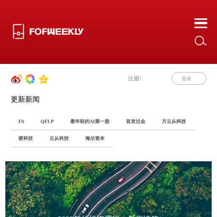
注册!
登录
更新新闻
FA
QFLP
最年轻的AI第一股
首发过会
方云从科技
硬科技
云从科技
海尔资本