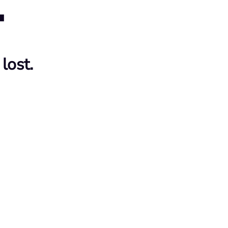
4
lost.