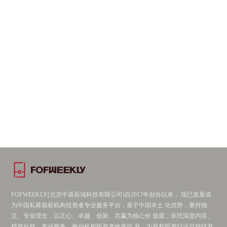
FOFWEEKLY(北京中基辰域科技有限公司)自2017年创办以来， 现已发展成
为中国私募股权机构投资者专业服务平台，基于中国本土 化优势，秉持独
立、专业理念，以正心、卓越、创新、共赢为核心价 值观，依托深度内容、
精准社群、专业服务，推动机构投资者效率提 升、为股权投资行业可持续发